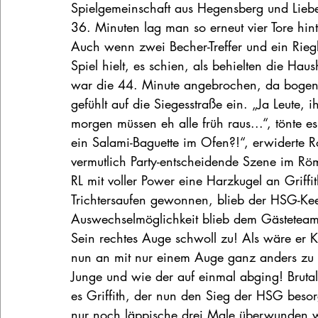
Spielgemeinschaft aus Hegensberg und Liebe
36. Minuten lag man so erneut vier Tore hin
Auch wenn zwei Becher-Treffer und ein Rie
Spiel hielt, es schien, als behielten die H
war die 44. Minute angebrochen, da bogen
gefühlt auf die Siegesstraße ein. „Ja Leute, i
morgen müssen eh alle früh raus...“, tönte 
ein Salami-Baguette im Ofen?!“, erwiderte
vermutlich Party-entscheidende Szene im Röme
RL mit voller Power eine Harzkugel an Griff
Trichtersaufen gewonnen, blieb der HSG-Ke
Auswechselmöglichkeit blieb dem Gästeteam 
Sein rechtes Auge schwoll zu! Als wäre er K
nun an mit nur einem Auge ganz anders zu 
Junge und wie der auf einmal abging! Bruta
es Griffith, der nun den Sieg der HSG besorg
nur noch läppische drei Male überwunden 