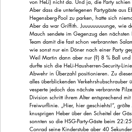
von HeLi) nicht da. Und ja, die Party schie
Aber dass die unterlegenen Partygäste aus 
Hegensberg-Pool zu parken, hatte sich niem
Aber da war Griffith. Juuuuuuuuunge, wie d
Mauch sendete im Gegenzug den nächsten He
Team damit die fast schon verbrannten Sala
wie sonst nur ein Döner nach einer Party ge
Weil Martin dann aber nur (?) 8 % Ball und 
durfte sich die HeLi-Hausherren-Security-Li
Abwehr in Überzahl positionieren. Zu diese
alles überblickenden Verkehrshubschrauber 
vesperte jedoch das nächste verbrannte Pil
Division schritt ihrem Alter entsprechend mit
Freiwurflinie. „Hier, hier geschiehts!“, gröl
knusprigen Heber über den Scheitel der Gäst
sonnten so die HSG-Party-Gäste beim 22:25 
Conrad seine Kinderstube aber 40 Sekunden 