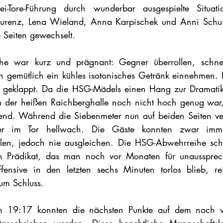
i-Tore-Führung durch wunderbar ausgespielte Situati
renz, Lena Wieland, Anna Karpischek und Anni Schust
 Seiten gewechselt.
e war kurz und prägnant: Gegner überrollen, schnell 
gemütlich ein kühles isotonisches Getränk einnehmen. N
 geklappt. Da die HSG-Mädels einen Hang zur Dramatik
in der heißen Raichberghalle noch nicht hoch genug war
nend. Während die Siebenmeter nun auf beiden Seiten ve
r im Tor hellwach. Die Gäste konnten zwar imme
ielen, jedoch nie ausgleichen. Die HSG-Abwehrreihe sch
 Prädikat, das man noch vor Monaten für unaussprechl
nsive in den letzten sechs Minuten torlos blieb, reic
um Schluss.
n 19:17 konnten die nächsten Punkte auf dem noch verl