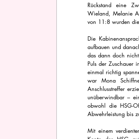
Rückstand eine Zwe
Wieland, Melanie Au
von 11:8 wurden die
Die Kabinenansprach
aufbauen und danach 
das dann doch nicht
Puls der Zuschauer 
einmal richtig span
war Mona Schiffne
Anschlusstreffer erz
unüberwindbar – ein
obwohl die HSG-Offe
Abwehrleistung bis z
Mit einem verdiente