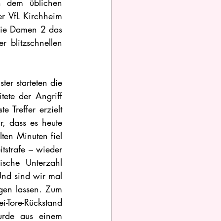
 dem üblichen 
r VfL Kirchheim 
 die Damen 2 das 
blitzschnellen 
r starteten die 
ete der Angriff 
 Treffer erzielt 
, dass es heute 
en Minuten fiel 
tstrafe – wieder 
che Unterzahl 
nd sind wir mal 
gen lassen. Zum 
Tore-Rückstand 
urde aus einem 