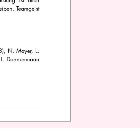
tung ist allen 
iben. Teamgeist 
3), N. Mayer, L. 
, L. Dannenmann 