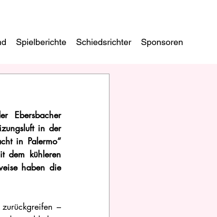
nd
Spielberichte
Schiedsrichter
Sponsoren
r Ebersbacher 
ungsluft in der 
ht in Palermo“ 
t dem kühleren 
eise haben die 
urückgreifen – 