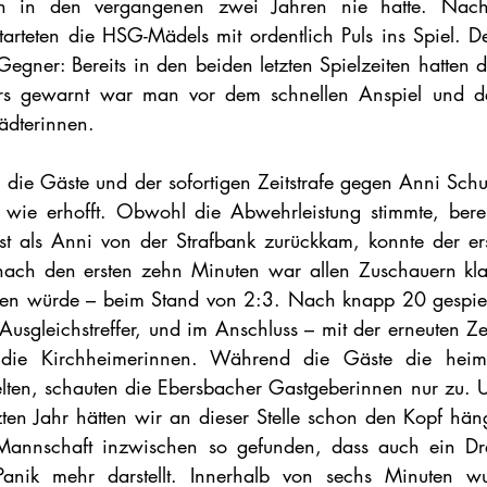
n in den vergangenen zwei Jahren nie hatte. Nach
teten die HSG-Mädels mit ordentlich Puls ins Spiel. De
Gegner: Bereits in den beiden letzten Spielzeiten hatten
s gewarnt war man vor dem schnellen Anspiel und der 
tädterinnen.
ie Gäste und der sofortigen Zeitstrafe gegen Anni Schuste
 wie erhofft. Obwohl die Abwehrleistung stimmte, bereit
t als Anni von der Strafbank zurückkam, konnte der erste
nach den ersten zehn Minuten war allen Zuschauern klar
den würde – beim Stand von 2:3. Nach knapp 20 gespielt
Ausgleichstreffer, und im Anschluss – mit der erneuten Zei
die Kirchheimerinnen. Während die Gäste die heimis
lten, schauten die Ebersbacher Gastgeberinnen nur zu. U
zten Jahr hätten wir an dieser Stelle schon den Kopf hän
Mannschaft inzwischen so gefunden, dass auch ein Drei-
anik mehr darstellt. Innerhalb von sechs Minuten w