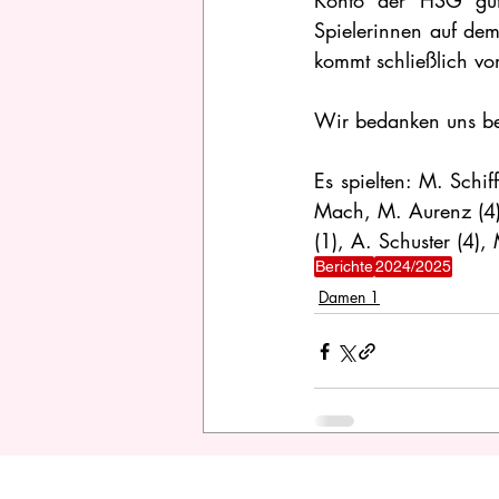
Konto der HSG gutge
Spielerinnen auf dem
kommt schließlich v
Wir bedanken uns bei 
Es spielten: M. Schif
Mach, M. Aurenz (4),
(1), A. Schuster (4), 
Berichte
2024/2025
Damen 1