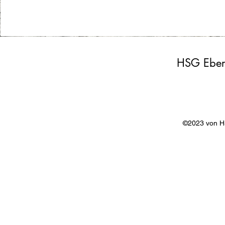
HSG Eber
©2023 von 