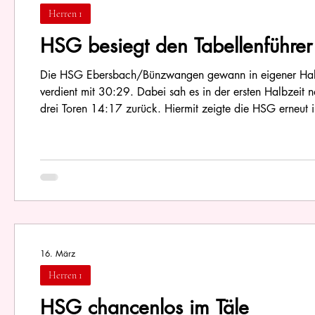
Herren 1
HSG besiegt den Tabellenführer
Die HSG Ebersbach/Bünzwangen gewann in eigener Hall
verdient mit 30:29. Dabei sah es in der ersten Halbzeit noch ganz anders aus, denn zur Pause lagen die Gastgeber noch mit
drei Toren 14:17 zurück. Hiermit zeigte die HSG erneut i
der Raichberghalle. Mit diesem Erfolg sorgte sie dafür, 
16. März
Herren 1
HSG chancenlos im Täle