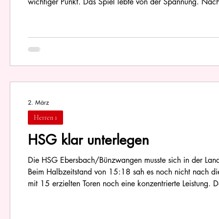
wichtiger Punkt. Das Spiel lebte von der Spannung. Nac
Wiederanpfiff die Führung auf vier Tore ausbauen. Diese
wieder a
2. März
Herren 1
HSG klar unterlegen
Die HSG Ebersbach/Bünzwangen musste sich in der Lan
Beim Halbzeitstand von 15:18 sah es noch nicht nach die
mit 15 erzielten Toren noch eine konzentrierte Leistung.
Ausfälle dann bemerkbar. Es fehlte die nötige Energie, den