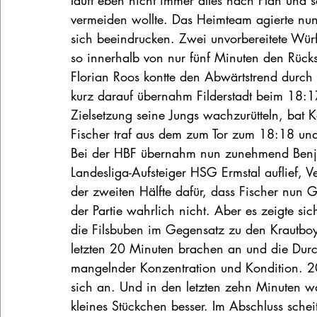
läuft eben nicht immer alles nach Plan und 
vermeiden wollte. Das Heimteam agierte nun 
sich beeindrucken. Zwei unvorbereitete Wür
so innerhalb von nur fünf Minuten den Rück
Florian Roos kontte den Abwärtstrend durch 
kurz darauf übernahm Filderstadt beim 18:1
Zielsetzung seine Jungs wachzurütteln, bat 
Fischer traf aus dem zum Tor zum 18:18 und
Bei der HBF übernahm nun zunehmend Benjam
Landesliga-Aufsteiger HSG Ermstal auflief, Ve
der zweiten Hälfte dafür, dass Fischer nun G
der Partie wahrlich nicht. Aber es zeigte si
die Filsbuben im Gegensatz zu den Krautboy
letzten 20 Minuten brachen an und die Dur
mangelnder Konzentration und Kondition. 2
sich an. Und in den letzten zehn Minuten war
kleines Stückchen besser. Im Abschluss sche