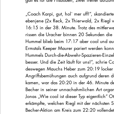
galt es für die Filsbuben, zwei Treffer aufzuh
„Coach Karpi, gut, hol` mer uff!“, skandier
ebenjene (2x Reck, 2x Thierwald, 2x Riegl v
16:15 in der 38. Minute. Trotz des mittler
rissen die Uracher binnen 20 Sekunden die 
Hummel blieb beim 17:17 aber cool und auc
Ermstals Keeper Maurer pariert werden konn
Hummels Durch-die-Abwehr-Spazieren-Einzelle
besser. Und die Zeit läuft für uns!“, schrie
deswegen Mauchs Heber zum 20:19 locker f
Angriffsbemühungen auch aufgrund deren d
kamen, war das 20:20 in der 46. Minute de
Becher in seiner unnachahmlichen Art organ
Jonas „Wie cool ist dieser Typ eigentlich“ O
erkämpfte, welchen Riegl mit der nächsten St
Becher-Aktion am Kreis zum 22:20 vollendete