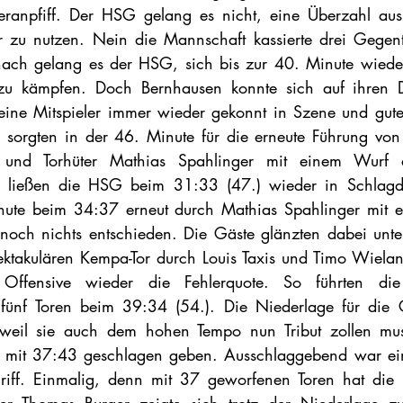
anpfiff. Der HSG gelang es nicht, eine Überzahl aus ei
 zu nutzen. Nein die Mannschaft kassierte drei Gegen
ach gelang es der HSG, sich bis zur 40. Minute wieder 
u kämpfen. Doch Bernhausen konnte sich auf ihren Di
 seine Mitspieler immer wieder gekonnt in Szene und gute
er sorgten in der 46. Minute für die erneute Führung von 
 und Torhüter Mathias Spahlinger mit einem Wurf a
n ließen die HSG beim 31:33 (47.) wieder in Schlagd
ute beim 34:37 erneut durch Mathias Spahlinger mit e
noch nichts entschieden. Die Gäste glänzten dabei unte
ktakulären Kempa-Tor durch Louis Taxis und Timo Wieland. 
Offensive wieder die Fehlerquote. So führten die 
 fünf Toren beim 39:34 (54.). Die Niederlage für die G
eil sie auch dem hohen Tempo nun Tribut zollen mus
 mit 37:43 geschlagen geben. Ausschlaggebend war einf
iff. Einmalig, denn mit 37 geworfenen Toren hat die