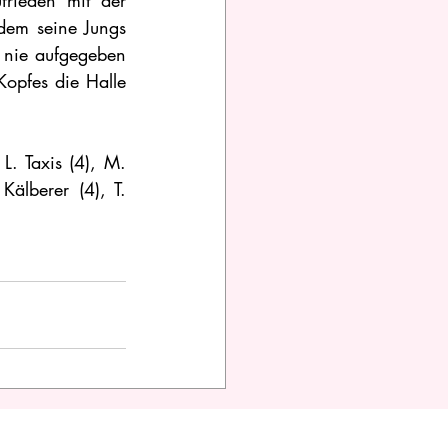
frieden mit der 
dem seine Jungs 
d nie aufgegeben 
opfes die Halle 
L. Taxis (4), M. 
älberer (4), T. 