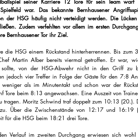
ballspiel seiner Karriere 12 Tore für sein Team warf
Spielfeld war. Das bekannte Bernhausener Angriffssp
von der HSG häufig nicht verteidigt werden. Die Lücken
hließen. Zudem verfehlten vor allem im ersten Durchgang
re Bernhausener Tor ihr Ziel.
e die HSG einem Rückstand hinterherrennen. Bis zum 3:
hef Martin Alber bereits viermal getroffen. Er war, wi
 sollte, von der HSG-Abwehr nicht in den Griff zu 
en jedoch vier Treffer in Folge der Gäste für den 7:8 Ans
n weniger als im Minutentakt und schon war der Rückst
nf Tore beim 8:13 angewachsen. Eine Auszeit von Traine
u tragen. Moritz Schwind traf doppelt zum 10:13 (20.). Di
 zu. Über die Zwischenstände von 12:17 und 16:19 (2
it für die HSG beim 18:21 drei Tore.   
den Verlauf im zweiten Durchgang erwiesen sich wohl d