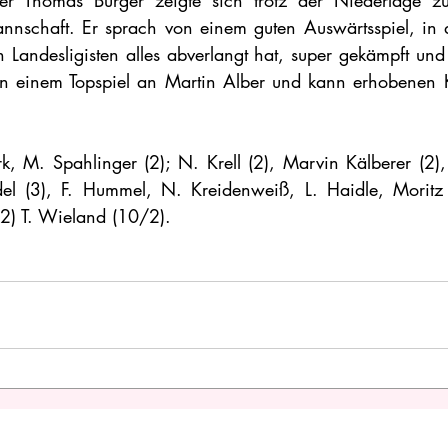
iner Thomas Burger zeigte sich trotz der Niederlage zu
annschaft. Er sprach von einem guten Auswärtsspiel, in 
n Landesligisten alles abverlangt hat, super gekämpft un
in einem Topspiel an Martin Alber und kann erhobenen K
k, M. Spahlinger (2); N. Krell (2), Marvin Kälberer (2), 
el (3), F. Hummel, N. Kreidenweiß, L. Haidle, Moritz K
 (2) T. Wieland (10/2).  