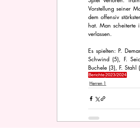
Spiel verloren. Tra
Vorstellung seiner M
dem offensiv stärkste
hat. Man scheiterte 
verlassen.  
Es spielten:
P. Demar
Schwind (5), F. Seid
Buchele (3), F. Stahl
Berichte
2023/2024
Herren 1