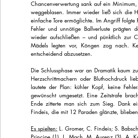
Chancenverwertung sank auf ein Minimum, u
weggeblasen. Immer wieder ließ sich die 
einfache Tore ermöglichte. Im Angriff folgte 
Fehler und unnötige Ballverluste prägten
wieder aufschließen – und pünktlich zur 
Mädels legten vor, Köngen zog nach. Kei
entscheidend abzusetzen.
Die Schlussphase war an Dramatik kaum zu 
Herzschrittmachern oder Bluthochdruck lie
lautete der Plan: kühler Kopf, keine Feh
gewünscht umgesetzt. Eine Zeitstrafe bra
Ende zitterte man sich zum Sieg. Dank eine
Findeis, die mit 12 Paraden glänzte, bliebe
Es spielten:
 L. Gromer, C. Findeis; S. Babscha
Principe (1), L. Mach, M. Aurenz (3), A. K