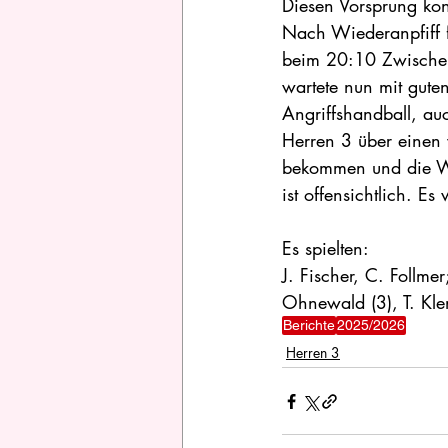
Diesen Vorsprung kon
Nach Wiederanpfiff fo
beim 20:10 Zwischens
wartete nun mit gute
Angriffshandball, au
Herren 3 über einen 
bekommen und die We
ist offensichtlich. Es
Es spielten: 
J. Fischer, C. Follme
Ohnewald (3), T. Klen
Berichte
2025/2026
Herren 3