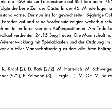
nte die HSG bis zur Pausensirene auf fünf Tore beim 10
lgte die beste Zeit der Gäste. In der 46. Minute lagen s
tand vorne. Der nun ins Tor gewechselte 18-jährige Coll
n Paraden auf und seine Vorderleute zeigten weiterhin sc
ch mit tollen Toren von den Außenpositionen. Am Ende ko
vollauf verdienten 24:15 Sieg freuen. Die Mannschaft hat 
iterentwicklung mit Spielabläufen und der Ordnung im
 war ein toller Mannschaftserfolg zu dem alle ihren Beitrag 
r; K. Krapf (2), D. Rath (2/2), M. Härterich, M. Schweige
ner (9/2), F. Reimann (3), T. Ergin (1), M. Ott, M. Salze