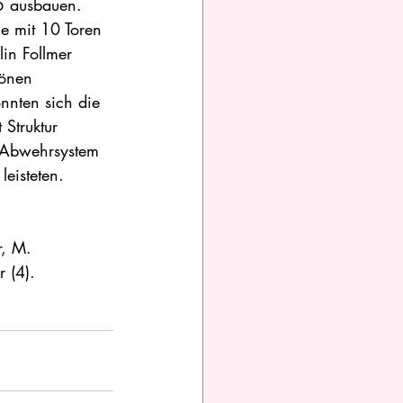
:5 ausbauen.
ie mit 10 Toren 
in Follmer 
hönen 
nnten sich die 
Struktur 
 Abwehrsystem 
leisteten.
r, M. 
r (4).