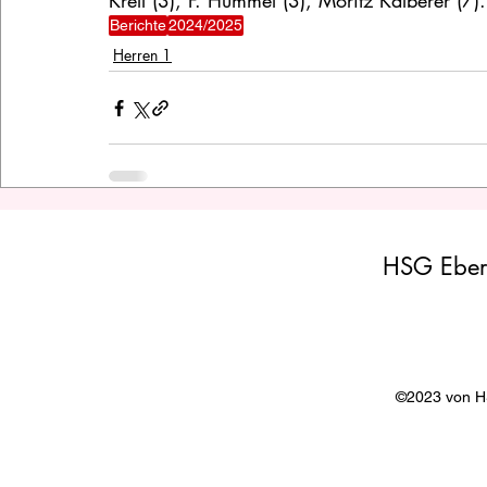
Krell (3), F. Hummel (3), Moritz Kälberer (7).
Berichte
2024/2025
Herren 1
HSG Eber
©2023 von 