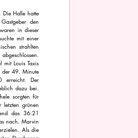
Die Halle hatte 
 Gastgeber den 
aren in dieser 
chte mit einer 
chen strahlten 
abgeschlossen. 
it Louis Taxis 
 der 49. Minute 
erreicht. Der 
blich dazu bei. 
ele sorgten für 
 letzten grünen 
end das 36:21 
as nach. Marvin 
rzielen. Als die 