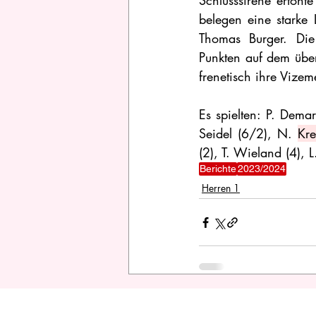
Schlusssirene ertönt
belegen eine starke 
Thomas Burger. Di
Punkten auf dem über
frenetisch ihre Vizeme
Es spielten: P. Dema
Seidel (6/2), N. 
Kr
(2), T. Wieland (4), L.
Berichte
2023/2024
Herren 1