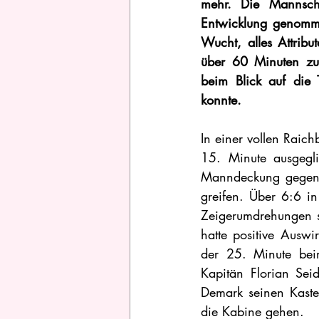
mehr. Die Mannscha
Entwicklung genomme
Wucht, alles Attrib
über 60 Minuten zu 
beim Blick auf die 
konnte.  
In einer vollen Raich
15. Minute ausgegli
Manndeckung gegen T
greifen. Über 6:6 i
Zeigerumdrehungen sp
hatte positive Auswi
der 25. Minute beim
Kapitän Florian Sei
Demark seinen Kaste
die Kabine gehen.  