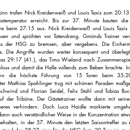
inn trafen Nick Kreidenweiß und Louis Taxis zum 20:13. 
ebstemperatur erreicht. Bis zur 37. Minute bauten die
re beim 27:15 aus. Nick Kreidenweiß und Louis Taxis w
sen und sprühten vor Tatendrang. Gmünds Trainer versu
uss der HSG zu bremsen, aber vergebens. Die Einheimis
. Die Angriffe wurden weiter konsequent und überlegt 
as 29:17 (41.), das Timo Wieland nach Zusammenspiel m
loss und damit die Halle vollends zum Beben brachte. In
n die höchste Führung von 15 Toren beim 35:20 
üter Mathias Spahlinger trug mit schönen Paraden maßge
chwind und Florian Seidel, Felix Stahl und Tobias Buch
f der Tribüne. Der Gästetrainer wollte dann mit seiner
eres verhindern. Doch Luca Haidle markierte umgeh
dann auch verständlicher Weise in der Konzentration etw
halten, in der 57. Minute den letzten Saisontreffer zu e