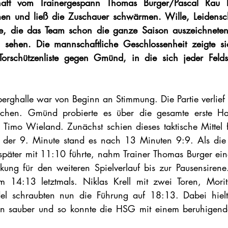
ft vom Trainergespann Thomas Burger/Pascal Rau ha
n und ließ die Zuschauer schwärmen. Wille, Leidensch
ute, die das Team schon die ganze Saison auszeichneten
sehen. Die mannschaftliche Geschlossenheit zeigte si
Torschützenliste gegen Gmünd, in die sich jeder Feldsp
berghalle war von Beginn an Stimmung. Die Partie verlief 
chen. Gmünd probierte es über die gesamte erste Halb
imo Wieland. Zunächst schien dieses taktische Mittel f
n der 9. Minute stand es nach 13 Minuten 9:9. Als die
äter mit 11:10 führte, nahm Trainer Thomas Burger eine
rkung für den weiteren Spielverlauf bis zur Pausensirene
 14:13 letztmals. Niklas Krell mit zwei Toren, Mori
del schraubten nun die Führung auf 18:13. Dabei hielt 
n sauber und so konnte die HSG mit einem beruhigende