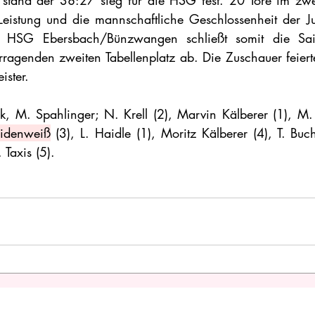
e stand der 38:27 sieg für die HSG fest. 20 Tore im zw
Leistung und die mannschaftliche Geschlossenheit der Ju
e HSG Ebersbach/Bünzwangen schließt somit die Sai
ragenden zweiten Tabellenplatz ab. Die Zuschauer feiert
ister.  
rk, M. Spahlinger; N. Krell (2), Marvin Kälberer (1), M. 
eidenweiß
 (3), L. Haidle (1), Moritz Kälberer (4), T. Buche
 Taxis (5).   