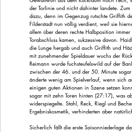
Gewaltwurf aus dem Rückraum noch Pech, wei
der Torlinie und nicht dahinter landete. Z
dazu, denn im Gegenzug rutschte Griffith de
Filderstadt nun völlig verdient, weil sie hi
allem über deren rechte Halbposition imme
Torabschluss kamen, sukzessive davon. Hai
die Lunge hergab und auch Griffith und Häd
mit zunehmender Spieldauer wuchs der Rück
Reimann wurde fuchsteufelswild auf der Bank,
zwischen der 46. und der 50. Minute sogar 
änderte wenig am Spielverlauf, wenn sich a
einigen guten Aktionen in Szene setzen ko
sogar mit zehn Toren hinten (27:17), was abe
widerspiegelte. Stahl, Reck, Riegl und Beche
Ergebniskosmetik, verhinderten aber natürl
Sicherlich fällt die erste Saisonniederlage d