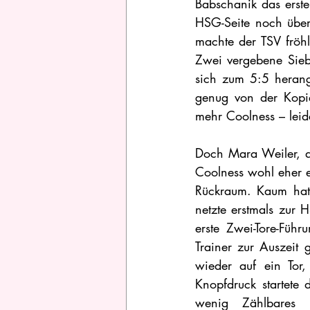
Babschanik das erste
HSG-Seite noch über
machte der TSV fröhl
Zwei vergebene Sieb
sich zum 5:5 herang
genug von der Kopie
mehr Coolness – leid
Doch Mara Weiler, al
Coolness wohl eher e
Rückraum. Kaum hatt
netzte erstmals zur
erste Zwei-Tore-Füh
Trainer zur Auszeit 
wieder auf ein Tor
Knopfdruck startete
wenig Zählbares 