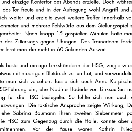
 und einzige Kontertor des Abends erzielte. Doch währe
 das Tor freute und in der Aufregung wohl Angriff und 
ich weiter und erzielte zwei weitere Treffer innerhalb v
enmeter und mehrere Fehlwürfe aus dem Stellungsspiel s
earbeitet. Nach knapp 15 gespielten Minuten hatte man
 des Zittersiegs gegen Uhingen. Das Trainerteam forder
er lernt man die nicht in 60 Sekunden Auszeit.
s beste und einzige Linkshänderin der HSG, zeigte wied
twas mit niedrigem Blutdruck zu tun hat, und verwandelte 
e man sich versehen, fasste sich auch Anna Karpische
 HSG-Führung ein, ehe Nadine Häderle von Linksaußen na
rung für die HSG besiegelte. So fühlte sich nun auch d
gezwungen. Die taktische Ansprache zeigte Wirkung, Dei
, ehe Sabrina Baumann ihren zweiten Siebenmeter par
 die HSG zum Gegenzug durch die Halle, konnte aber a
mitnehmen. Vor der Pause waren Kathrin Nieder