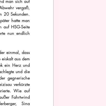
nd man sich auf 
Abwehr vergaß, 
on 20 Sekunden. 
päter hatte man 
 auf HSG-Seite 
te nun endlich 
er einmal, dass 
eiskalt aus dem 
k ein Herz und 
chlegte und die 
er gegnerische 
zisau verkürzte 
ierte. Wie auf 
ußer Fahrtwind 
berger, Sina 