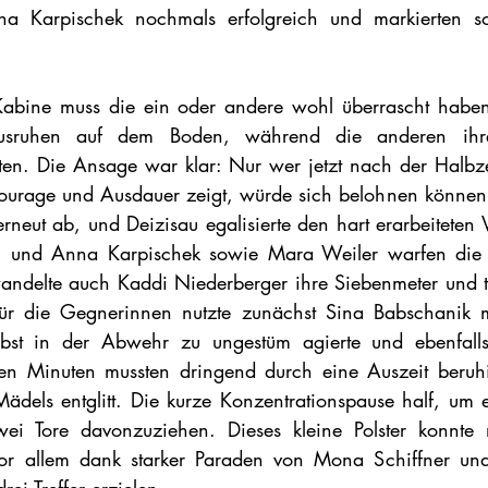
a Karpischek nochmals erfolgreich und markierten so
.
Kabine muss die ein oder andere wohl überrascht haben,
usruhen auf dem Boden, während die anderen ihre
lten. Die Ansage war klar: Nur wer jetzt nach der Halbzei
ourage und Ausdauer zeigt, würde sich belohnen können.
erneut ab, und Deizisau egalisierte den hart erarbeiteten
 und Anna Karpischek sowie Mara Weiler warfen die 
wandelte auch Kaddi Niederberger ihre Siebenmeter und t
für die Gegnerinnen nutzte zunächst Sina Babschanik mi
lbst in der Abwehr zu ungestüm agierte und ebenfalls e
lden Minuten mussten dringend durch eine Auszeit beruh
dels entglitt. Die kurze Konzentrationspause half, um e
ei Tore davonzuziehen. Dieses kleine Polster konnte 
vor allem dank starker Paraden von Mona Schiffner und 