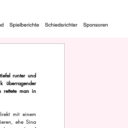
nd
Spielberichte
Schiedsrichter
Sponsoren
efel runter und 
 überragender 
 rettete man in 
rekt mit einem 
eren, ehe Sina 