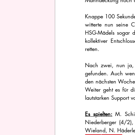
Manndeckung noch dre
Knappe 100 Sekunden
witterte nun seine 
HSG-Mädels sogar da
kollektiver Entschlo
retten.
Nach zwei, nun ja,
gefunden. Auch wenn 
den nächsten Wochen
Weiter geht es für 
lautstarken Support v
Es spielten:
 M. Schi
Niederberger (4/2), 
Wieland, N. Häderle 