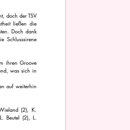
t, doch der TSV 
eit ließen die 
sten. Doch dank 
e Schlusssirene 
m ihren Groove 
nd, was sich in 
 auf weiterhin 
ieland (2), K. 
 Beutel (2), L. 