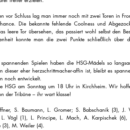
i Treffer erzielen.
 vor Schluss lag man immer noch mit zwei Toren in Fron
Chance. Die bekannte fehlende Coolness und Abgezockth
s leere Tor übersehen, das passiert wohl selbst den Be
ssenheit konnte man die zwei Punkte schließlich über di
 spannenden Spielen haben die HSG-Mädels so langsa
dieser eher herzschrittmacher-affin ist, bleibt es spanne
 noch entwickelt.
die HSG am Sonntag um 18 Uhr in Kirchheim. Wir hoffen
on der Tribüne – ihr wart klasse!
ffner, S. Baumann, L. Gromer; S. Babschanik (3), J. W
L. Vögl (1), L. Principe, L. Mach, A. Karpischek (6), L.
(3), M. Weiler (4).