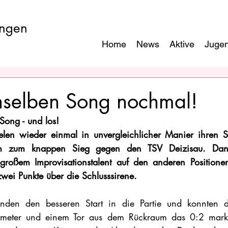
ngen
Home
News
Aktive
Juge
enselben Song nochmal!
 Song - und los! 
en wieder einmal in unvergleichlicher Manier ihren Sti
dem zum knappen Sieg gegen den TSV Deizisau. Dank
 großem Improvisationstalent auf den anderen Positionen
zwei Punkte über die Schlusssirene.
den den besseren Start in die Partie und konnten di
nmeter und einem Tor aus dem Rückraum das 0:2 marki