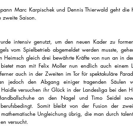
spann Marc Karpischek und Dennis Thierwald geht die
 zweite Saison. 
rde intensiv genutzt, um den neuen Kader zu formen.
gels vom Spielbetrieb abgemeldet werden musste, gehen 
n Heimsch gleich drei bewährte Kräfte von nun an in der 
h bietet man mit Felix Moller nun endlich auch einem L
ferner auch in der Zweiten im Tor für spektakuläre Para
n jedoch den Abgang einiger tragenden Säulen ver
Haidle versuchen ihr Glück in der Landesliga bei den H
Handballschuhe an den Nagel und Timo Seidel sowi
berufsbedingt. Somit bleibt von der Fusion der zweit
mathematische Ungleichung übrig, die man durch talentie
en versucht.