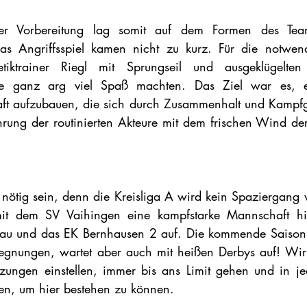
er Vorbereitung lag somit auf dem Formen des Tea
s Angriffsspiel kamen nicht zu kurz. Für die notwendi
letiktrainer Riegl mit Sprungseil und ausgeklügelte
alle ganz arg viel Spaß machten. Das Ziel war es, e
 aufzubauen, die sich durch Zusammenhalt und Kampfgei
hrung der routinierten Akteure mit dem frischen Wind de
r nötig sein, denn die Kreisliga A wird kein Spaziergang 
 mit dem SV Vaihingen eine kampfstarke Mannschaft hi
u und das EK Bernhausen 2 auf. Die kommende Saison ve
egnungen, wartet aber auch mit heißen Derbys auf! Wir 
zungen einstellen, immer bis ans Limit gehen und in je
fen, um hier bestehen zu können. 