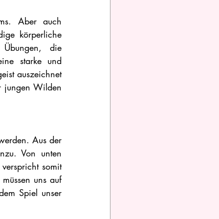
ms. Aber auch 
ge körperliche 
n Übungen, die 
ine starke und 
st auszeichnet 
r jungen Wilden 
werden. Aus der 
nzu. Von unten 
rspricht somit 
müssen uns auf 
dem Spiel unser 