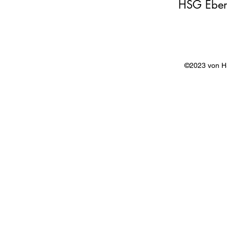
HSG Eber
©2023 von 