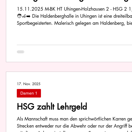
15.11.2025 M-BK HT Uhingen-Holzhausen 2 - HSG 2 1,5 ★☆☆☆☆ 16 Bewertungen €€€ - €€€€ Deutsch Sporta
🧑‍🦽‍➡️ Die Haldenberghalle in Uhingen ist eine dreitei
Sportbegeisterten. Malerisch gelegen am Haldenberg, bie
Leser/der Leserin bekannt vor?) Fast auf den Tag genau ein Jahr nach der Derby-Pleite am Haldenberg brach die HSG erneut
zum Kräftemessen auf...
17. Nov. 2025
Damen 1
HSG zahlt Lehrgeld
Als Mannschaft muss man den sprichwörtlichen Karren g
Strecken entweder nur die Abwehr oder nur der Angriff 