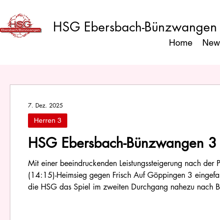
HSG Ebersbach-Bünzwangen
Home
New
7. Dez. 2025
Herren 3
HSG Ebersbach-Bünzwangen 3 fe
Auf Göppingen 3 – starke zweite
Mit einer beeindruckenden Leistungssteigerung nach de
(14:15)-Heimsieg gegen Frisch Auf Göppingen 3 eingefahr
die HSG das Spiel im zweiten Durchgang nahezu nach Belieben Zu Beginn der ersten Halbzeit begegne
Mannschaften auf Augenhöhe. Nach 15 Minuten lag Gö