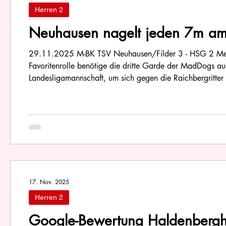
Herren 2
Neuhausen nagelt jeden 7m am 
29.11.2025 M-BK TSV Neuhausen/Filder 3 - HSG 2 Meine 
Favoritenrolle benötige die dritte Garde der MadDogs a
Landesligamannschaft, um sich gegen die Raichbergritter 
Teams für derlei Schachzüge schämen, feiern die andere
Ritter. Natürlic
17. Nov. 2025
Herren 2
Google-Bewertung Haldenbergh