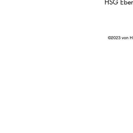
HSG Eber
©2023 von 