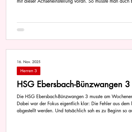
mit dieser Achseneinstellung voran. So musste man auch 
und die entsprechenden Lehren für die verbleibenden Spie
in
16. Nov. 2025
Herren 3
HSG Ebersbach-Bünzwangen 3 ve
3
Die HSG Ebersbach-Bünzwangen 3 musste am Wochenende
Dabei war der Fokus eigentlich klar: Die Fehler aus dem
abgestellt werden. Und tatsächlich sah es zu Beginn so
erwischte einen konzentrierten Start in die Partie. Die A
der Abwehr st